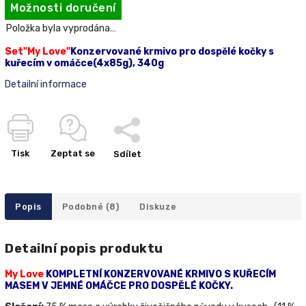
Možnosti doručení
Položka byla vyprodána…
Set"My Love"
Konzervované krmivo pro dospělé kočky s
kuřecím v omáčce(4x85g), 340g
Detailní informace
Tisk
Zeptat se
Sdílet
Popis
Podobné (8)
Diskuze
Detailní popis produktu
My Love
KOMPLETNÍ KONZERVOVANÉ KRMIVO S KUŘECÍM
MASEM V JEMNÉ OMÁČCE PRO DOSPĚLÉ KOČKY.