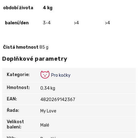
období života
4 kg
balení/den
3-4
>4
>4
Čistá hmotnost
85 g
Doplňkové parametry
Kategorie
:
Pro kočky
Hmotnost
:
0.34 kg
EAN
:
4820269142367
Řada
:
My Love
Velikost
Malé
balení
: