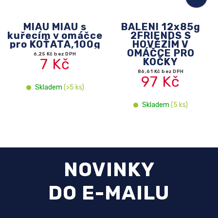
MIAU MIAU s
BALENÍ 12x85g
kuřecím v omáčce
2FRIENDS S
pro KOŤATA,100g
HOVĚZÍM V
OMÁČCE PRO
6,25 Kč bez DPH
7 Kč
KOČKY
86,61 Kč bez DPH
97 Kč
Skladem
(>5 ks)
Skladem
(5 ks)
NOVINKY
DO E-MAILU