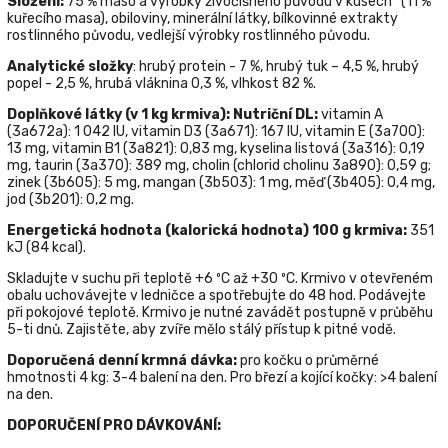
Složení:
75 % maso a výrobky živočišného původu v kusech (11 %
kuřecího masa), obiloviny, minerální látky, bílkovinné extrakty
rostlinného původu, vedlejší výrobky rostlinného původu.
Analytické složky
: hrubý protein - 7 %, hrubý tuk – 4,5 %, hrubý
popel - 2,5 %, hrubá vláknina 0,3 %, vlhkost 82 %.
Doplňkové látky (v 1 kg krmiva): Nutriční DL:
vitamin A
(3а672а): 1 042
IU, vitamin D3 (3а671): 167 IU, vitamin Е (3а700):
13 mg, vitamin B1 (3а821): 0,83 mg, kyselina listová (3а316): 0,19
mg, taurin (3a370): 389 mg, cholin (chlorid cholinu 3а890): 0,59 g;
zinek
(3b605): 5 mg, mangan (3b503): 1 mg, měď (3b405): 0,4 mg,
jod (3b201): 0,2 mg.
Energetická hodnota (kalorická hodnota) 100 g krmiva
:
351
kJ (84 kcal).
Skladujte v suchu při teplotě +6 ºС až +30 ºС. Krmivo v otevřeném
obalu uchovávejte v ledničce a spotřebujte do 48 hod. Podávejte
při pokojové teplotě. Krmivo je nutné zavádět postupně v průběhu
5-ti dnů. Zajistěte, aby zvíře mělo stálý přístup k pitné vodě.
Doporučená denní krmná dávka:
pro kočku o průměrné
hmotnosti 4 kg: 3-4 balení na den. Pro březí a kojící kočky: >4 balení
na den.
DOPORUČENÍ PRO DÁVKOVÁNÍ: