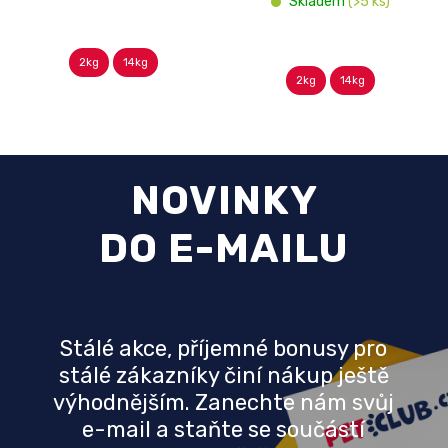
Skladem
(>5 ks)
2kg
14kg
2kg
14kg
NOVINKY
DO E-MAILU
Stálé akce, příjemné bonusy pro
stálé zákazníky činí nákup ještě
výhodnějším. Zanechte nám svůj
e-mail a staňte se součástí