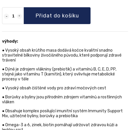
Přidat do košíku
výhody:
●
Vysoký obsah krůtího masa dodává kočce kvalitní snadno
stravitelné bílkoviny živočišného původu, které podporují zdravé
trávení
● Dýně je zdrojem vlákniny (prebiotik) a vitamínů B, C, E, D, PP,
stejně jako vitamínu T (karnitin), který ovlivňuje metabolické
procesy v těle
● Vysoký obsah čištěné vody pro zdraví močových cest
● Borůvky a byliny jsou přírodním zdrojem vitamínů a rostlinných
vláken
● Obsahuje komplex posilující imunitní systém Immunity Support
Mix, užitečné byliny, borůvky a prebiotika
● Omega-3 a 6, zinek, biotin pomáhají udržovat zdravou kůži a
lesklou srst