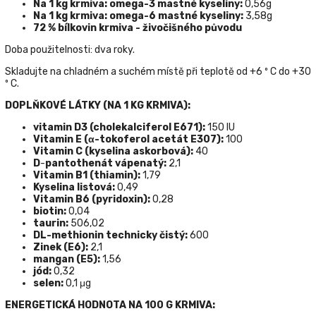
Na 1 kg krmiva: omega-3 mastné kyseliny:
0,56g
Na 1 kg krmiva: omega-6 mastné kyseliny:
3,58g
72 % bílkovin krmiva - živočišného původu
Doba použitelnosti: dva roky.
Skladujte na chladném a suchém místě při teplotě od +6 º С do +30
º С.
DOPLŇKOVÉ LÁTKY (NA 1 KG KRMIVA):
vitamin D3 (cholekalciferol E671):
150 IU
Vitamin Е (α-tokoferol acetát E307):
100
Vitamin С (kyselina askorbová):
40
D
-
pantothenát vápenatý:
2,1
Vitamin В1 (thiamin):
1,79
Kyselina listová:
0,49
Vitamin B6 (pyridoxin):
0,28
biotin:
0,04
taurin:
506,02
DL-methionin technicky čistý:
600
Zinek (Е6):
2,1
mangan (E5):
1,56
jód:
0,32
selen:
0,1 μg
ENERGETICKÁ HODNOTA NA 100 G KRMIVA: