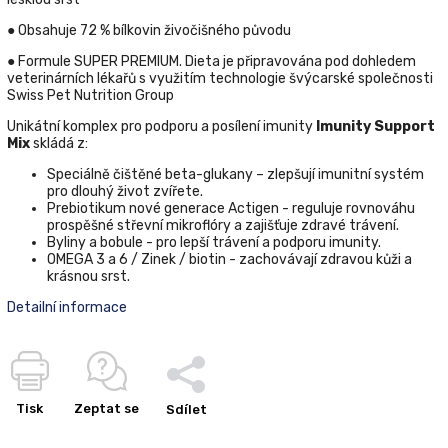
● Obsahuje 72 % bílkovin živočišného původu
● Formule SUPER PREMIUM. Dieta je připravována pod dohledem
veterinárních lékařů s využitím technologie švýcarské společnosti
Swiss Pet Nutrition Group
Unikátní komplex pro podporu a posílení imunity
Imunity Support
Mix
skládá z:
Speciálně čištěné beta-glukany – zlepšují imunitní systém
pro dlouhý život zvířete.
Prebiotikum nové generace Actigen - reguluje rovnováhu
prospěšné střevní mikroflóry a zajišťuje zdravé trávení.
Byliny a bobule - pro lepší trávení a podporu imunity.
OMEGA 3 a 6 / Zinek / biotin - zachovávají zdravou kůži a
krásnou srst.
Detailní informace
Tisk
Zeptat se
Sdílet