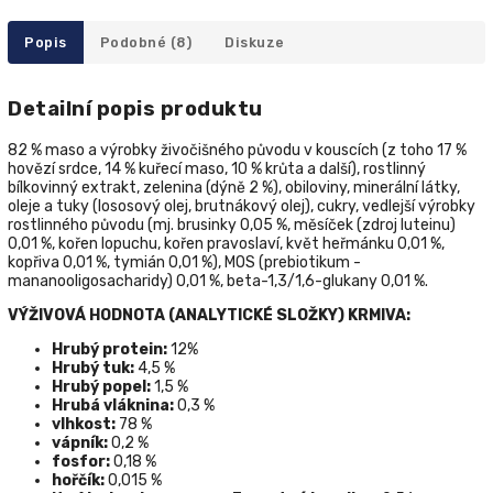
Popis
Podobné (8)
Diskuze
Detailní popis produktu
82 % maso a výrobky živočišného původu v kouscích (z toho 17 %
hovězí srdce, 14 % kuřecí maso, 10 % krůta a další), rostlinný
bílkovinný extrakt, zelenina (dýně 2 %), obiloviny, minerální látky,
oleje a tuky (lososový olej, brutnákový olej), cukry, vedlejší výrobky
rostlinného původu (mj. brusinky 0,05 %, měsíček (zdroj luteinu)
0,01 %, kořen lopuchu, kořen pravoslaví, květ heřmánku 0,01 %,
kopřiva 0,01 %, tymián 0,01 %), MOS (prebiotikum -
mananooligosacharidy) 0,01 %, beta-1,3/1,6-glukany 0,01 %.
VÝŽIVOVÁ HODNOTA (ANALYTICKÉ SLOŽKY) KRMIVA:
Hrubý protein:
12%
Hrubý tuk:
4,5 %
Hrubý popel:
1,5 %
Hrubá vláknina:
0,3 %
vlhkost:
78 %
vápník:
0,2 %
fosfor:
0,18 %
hořčík:
0,015 %