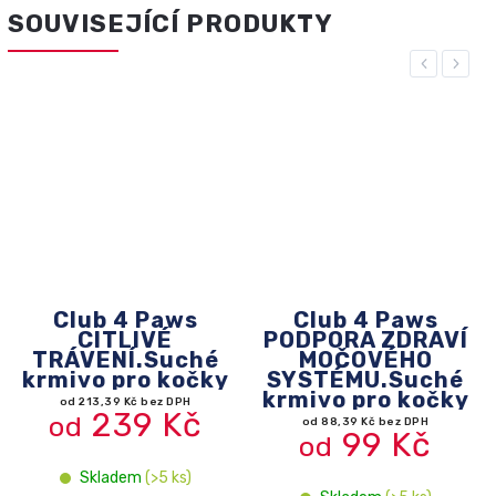
SOUVISEJÍCÍ PRODUKTY
Previous
Next
Club 4 Paws
Club 4 Paws
uché
CITLIVÉ
PODPORA ZDRAVÍ
y
TRÁVENÍ.Suché
MOČOVÉHO
krmivo pro kočky
SYSTÉMU.Suché
krmivo pro kočky
od 213,39 Kč bez DPH
239 Kč
od
od 88,39 Kč bez DPH
99 Kč
od
Skladem
(>5 ks)