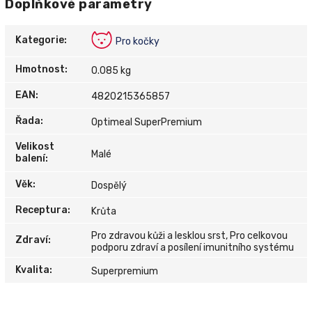
Doplňkové parametry
Kategorie
:
Pro kočky
Hmotnost
:
0.085 kg
EAN
:
4820215365857
Řada
:
Optimeal SuperPremium
Velikost
Malé
balení
:
Věk
:
Dospělý
Receptura
:
Krůta
Pro zdravou kůži a lesklou srst, Pro celkovou
Zdraví
:
podporu zdraví a posílení imunitního systému
Kvalita
:
Superpremium