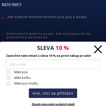
NOVINKY
Jak vybírat kvalitní krmivo pro psy a kočky
Cestování k moři se psem: Jak se připravit na
pohodovou dovolenou
SLEVA
10 %
JAK SPRÁVNĚ PEČOVAT O KOČIČÍ SRST
Zanechte nám email a
sleva 10 % na první nákup
je vaše!
Tento web používá soubory cookie. Dalším procházením
Mám psa
tohoto webu vyjadřujete souhlas s jejich používáním.. Více
Mám kočku
informací
zde
.
Mám psa i kočku
Nastavení
Copyright © 2023 / petclub.cz
Ano, chci se přihlásit
Všechna práva vyhrazena.
Webdesign a správa e-shopu
digitalka.cz
Souhlasím
Zásady zpracování osobních údajů