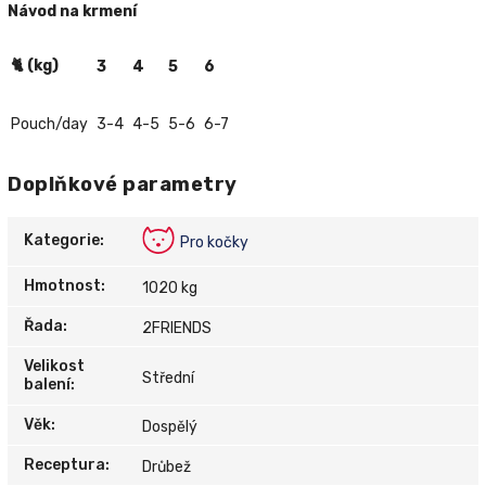
Návod na krmení
🐈 (kg)
3
4
5
6
Pouch/day
3-4
4-5
5-6
6-7
Doplňkové parametry
Kategorie
:
Pro kočky
Hmotnost
:
1020 kg
Řada
:
2FRIENDS
Velikost
Střední
balení
:
Věk
:
Dospělý
Receptura
:
Drůbež