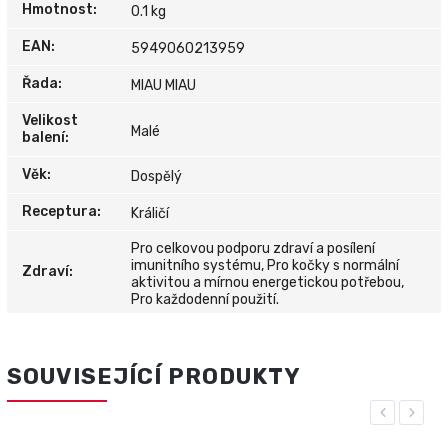
Hmotnost
:
0.1 kg
EAN
:
5949060213959
Řada
:
MIAU MIAU
Velikost
Malé
balení
:
Věk
:
Dospělý
Receptura
:
Králičí
Pro celkovou podporu zdraví a posílení
imunitního systému, Pro kočky s normální
Zdraví
:
aktivitou a mírnou energetickou potřebou,
Pro každodenní použití.
SOUVISEJÍCÍ PRODUKTY
Previous
Next