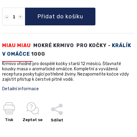
Přidat do košíku
MIAU MIAU
MOKRÉ KRMIVO PRO KOČKY -
KRÁLÍK
V OMÁČCE
100G
Krmivo vhodné pro dospělé kočky starší 12 měsíců. Šťavnaté
kousky masa v aromatické omáčce. Kompletní a vyvážená
receptura poskytující potřebné živiny. Nezapomeňte kočce vždy
zajistit přístup k čerstvé pitné vodě.
Detailní informace
Tisk
Zeptat se
Sdílet