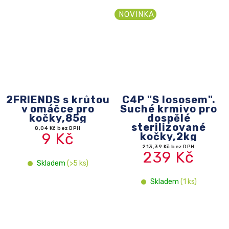
NOVINKA
2FRIENDS s krůtou
C4P "S lososem".
v omáčce pro
Suché krmivo pro
kočky,85g
dospělé
sterilizované
8,04 Kč bez DPH
9 Kč
kočky,2kg
213,39 Kč bez DPH
239 Kč
Skladem
(>5 ks)
Skladem
(1 ks)