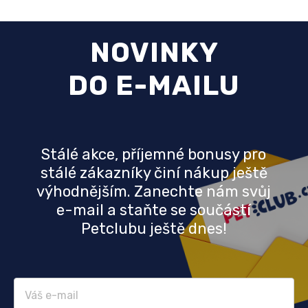
NOVINKY
DO E-MAILU
Stálé akce, příjemné bonusy pro
stálé zákazníky činí nákup ještě
výhodnějším. Zanechte nám svůj
e-mail a staňte se součástí
Petclubu ještě dnes!