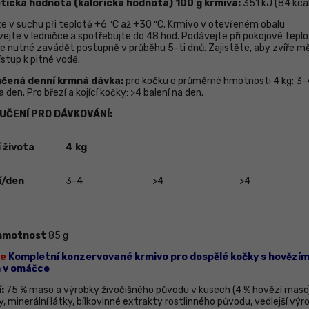
tická hodnota (kalorická hodnota) 100 g krmiva
:
351 kJ (84 kcal
te v suchu při teplotě +6 ºС až +30 ºС. Krmivo v otevřeném obalu
ejte v ledničce a spotřebujte do 48 hod. Podávejte při pokojové teplo
je nutné zavádět postupně v průběhu 5-ti dnů. Zajistěte, aby zvíře m
ístup k pitné vodě.
čená denní krmná dávka:
pro kočku o průměrné hmotnosti 4 kg: 3-
a den. Pro březí a kojící kočky: >4 balení na den.
UČENÍ PRO DÁVKOVÁNÍ:
 života
4 kg
í/den
3-4
>4
>4
 hmotnost
85 g
ve
Kompletní konzervované krmivo pro dospělé kočky s hovězí
m
v omáčce
:
75 % maso a výrobky živočišného původu v kusech (4 %
hov
ě
z
í
maso
y, minerální látky, bílkovinné extrakty rostlinného původu, vedlejší výr