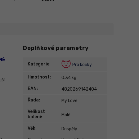
Doplňkové parametry
NÉ
Kategorie
:
Pro kočky
Hmotnost
:
0.34 kg
jší
EAN
:
4820269142404
,
Řada
:
My Love
,
Velikost
3
Malé
balení
:
Věk
:
Dospělý