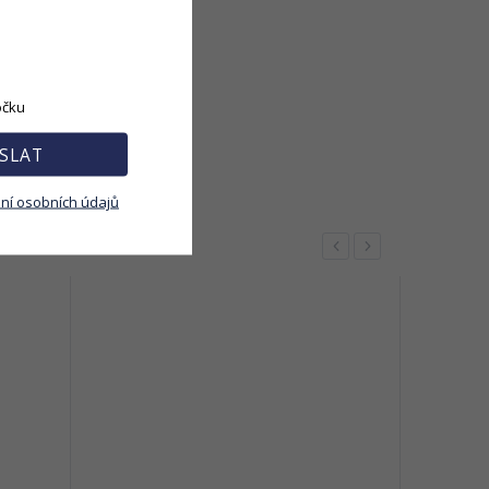
očku
SLAT
ní osobních údajů
Previous
Next