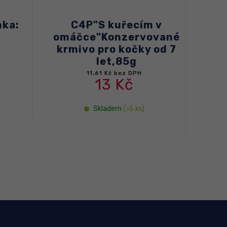
 v
C4P „Nudličky s
ované
krůtím v mrkvovém
 od 7
krému“.
Konzervované
krmivo pro dospělé
kočky
15,18 Kč bez DPH
17 Kč
Skladem
(>5 ks)