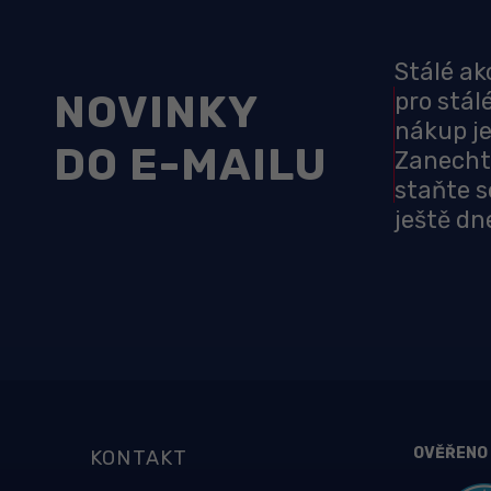
Stálé ak
NOVINKY
pro stál
nákup je
DO E-MAILU
Zanecht
staňte s
ještě dn
OVĚŘENO
KONTAKT