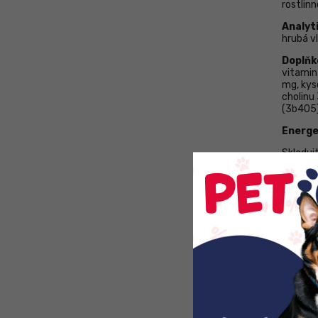
rostlin
Analyt
hrubá vl
Doplňko
vitamin
mg, kyse
cholinu
(3b405)
Energe
Skladuj
uchováv
Krmivo 
stálý př
Doporu
balení n
období
balení