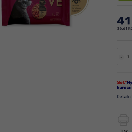
41
36,61 K
Set"
My
kuřecí
Detailn
Tisk