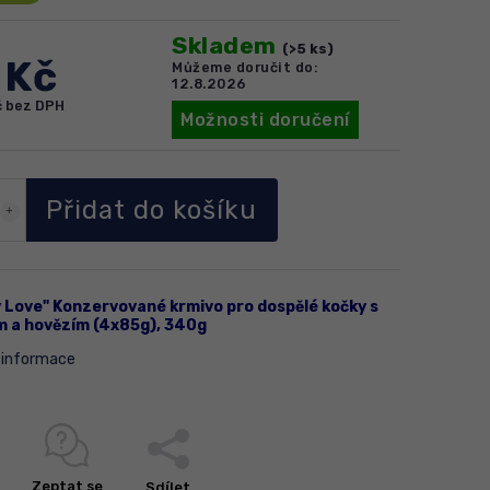
Skladem
(>5 ks)
 Kč
Můžeme doručit do:
12.8.2026
č bez DPH
Možnosti doručení
Přidat do košíku
 Love" Konzervované krmivo pro dospělé kočky s
m a hovězím (4x85g), 340g
í informace
Zeptat se
Sdílet