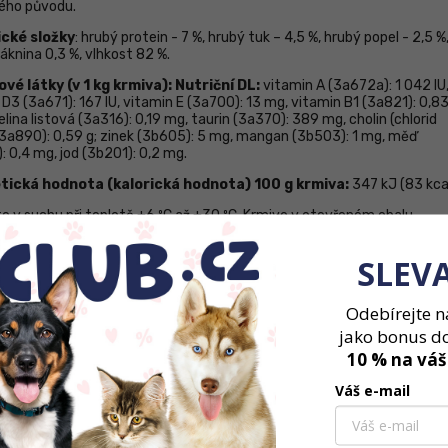
ného původu.
ické složky
: hrubý protein - 7 %, hrubý tuk – 4,5 %, hrubý popel - 2,5 %
áknina 0,3 %, vlhkost 82 %.
vé látky (v 1 kg krmiva): Nutriční DL:
vitamin A (3а672а): 1 042
IU
 D3 (3а671): 167 IU, vitamin Е (3а700): 13 mg, vitamin B1 (3а821): 0,8
lina listová (3а316): 0,19 mg, taurin (3a370): 389 mg, cholin (chlorid
 3а890): 0,59 g;
zinek
(3b605): 5 mg, mangan (3b503): 1 mg, měď
: 0,4 mg, jod (3b201): 0,2 mg.
tická hodnota (kalorická hodnota) 100 g krmiva
:
347 kJ (83 kcal
te v suchu při teplotě +6 ºС až +30 ºС. Krmivo v otevřeném obalu
ejte v ledničce a spotřebujte do 48 hod. Podávejte při pokojové teplo
je nutné zavádět postupně v průběhu 5-ti dnů. Zajistěte, aby zvíře m
SLEV
ístup k pitné vodě.
čená denní krmná dávka:
pro kočku o průměrné hmotnosti 4 kg: 3
Odebírejte n
a den. Pro březí a kojící kočky: >4 balení na den.
jako bonus d
10 % na váš
Váš e-mail
 života
4 kg
/den
3-4
>4
>4