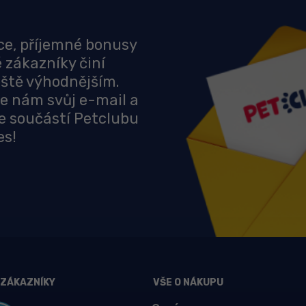
ce, příjemné bonusy
é zákazníky činí
ště výhodnějším.
e nám svůj e-mail a
e součástí Petclubu
es!
 ZÁKAZNÍKY
VŠE O NÁKUPU