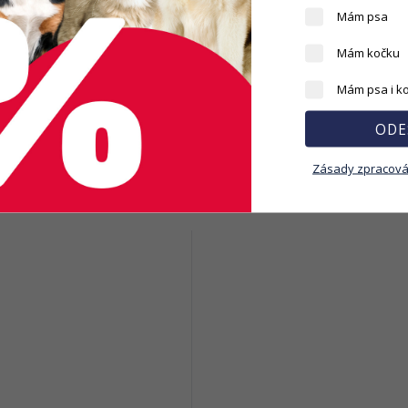
Mám psa
Mám kočku
í trvanlivost do a číslo šarže / A schvalovací číslo výrobce
Mám psa i k
hmotnost
85 g
ODE
Zásady zpracová
ISEJÍCÍ PRODUKTY