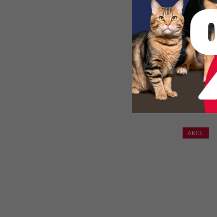
Minimáln
Čistá 
SOUV
AKCE