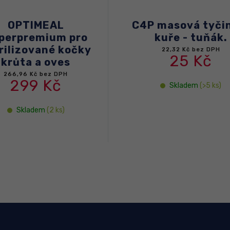
 masová tyčinka:
C4P"S kuřecím
kuře - tuňák.
omáčce"Konzerv
krmivo pro kočky
22,32 Kč bez DPH
25 Kč
let,85g
11,61 Kč bez DPH
13 Kč
Skladem
(>5 ks)
Skladem
(>5 ks)