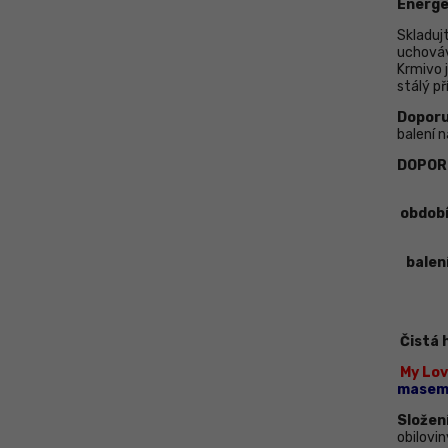
Energe
Skladuj
uchováv
Krmivo 
stálý př
Doporu
balení n
DOPOR
období
balen
Čistá
My Lo
mase
Složení
obilovin