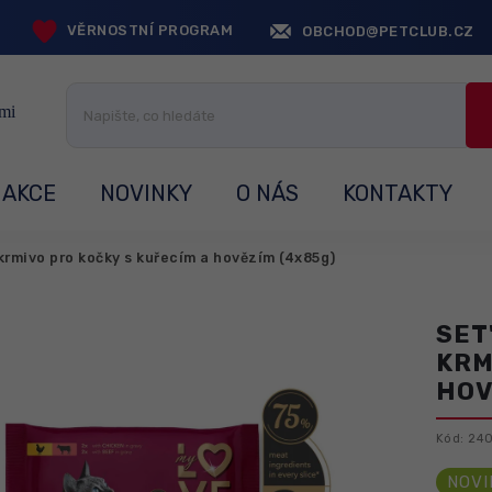
VĚRNOSTNÍ PROGRAM
OBCHOD@PETCLUB.CZ
AKCE
NOVINKY
O NÁS
KONTAKTY
rmivo pro kočky s kuřecím a hovězím (4x85g)
SET
KRM
HOV
Kód:
24
NOVI