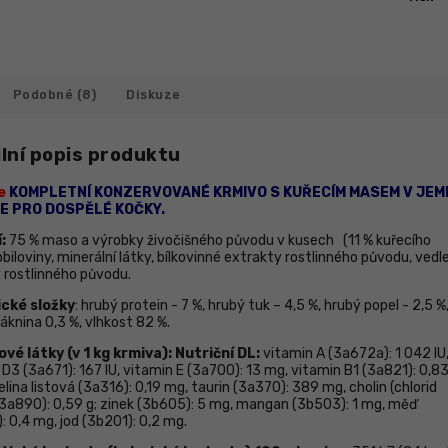
Podobné (8)
Diskuze
lní popis produktu
e
KOMPLETNÍ KONZERVOVANÉ KRMIVO S KUŘECÍM MASEM V JEM
E PRO DOSPĚLÉ KOČKY.
:
75 % maso a výrobky živočišného původu v kusech (11 % kuřecího
biloviny, minerální látky, bílkovinné extrakty rostlinného původu, vedle
 rostlinného původu.
ické složky
: hrubý protein - 7 %, hrubý tuk – 4,5 %, hrubý popel - 2,5 %
áknina 0,3 %, vlhkost 82 %.
vé látky (v 1 kg krmiva): Nutriční DL:
vitamin A (3а672а): 1 042
IU
 D3 (3а671): 167 IU, vitamin Е (3а700): 13 mg, vitamin B1 (3а821): 0,8
lina listová (3а316): 0,19 mg, taurin (3a370): 389 mg, cholin (chlorid
 3а890): 0,59 g;
zinek
(3b605): 5 mg, mangan (3b503): 1 mg, měď
: 0,4 mg, jod (3b201): 0,2 mg.