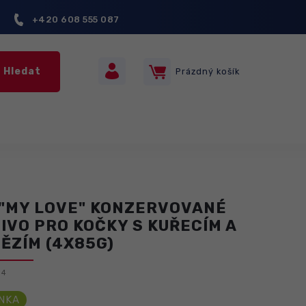
+420 608 555 087
Hledat
Prázdný košík
Nákupní
košík
"MY LOVE" KONZERVOVANÉ
IVO PRO KOČKY S KUŘECÍM A
ĚZÍM (4X85G)
04
NKA