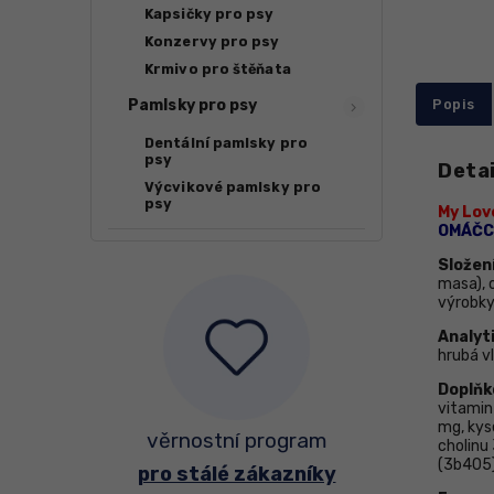
Kapsičky pro psy
Konzervy pro psy
Krmivo pro štěňata
Pamlsky pro psy
Popis
Dentální pamlsky pro
psy
Detai
Výcvikové pamlsky pro
psy
My Lov
OMÁČC
Složení
masa), o
výrobky
Analyt
hrubá vl
Doplňko
vitamin
mg, kyse
věrnostní program
cholinu
(3b405)
pro stálé zákazníky