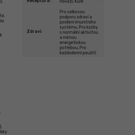
Receptura
:
).
Hovězí, Kuře
Pro celkovou
tě.
podporu zdraví a
ělo
posílení imunitního
systému, Pro kočky
Zdraví
:
s normální aktivitou
4
a mírnou
energetickou
potřebou, Pro
každodenní použití.
m
),
obky