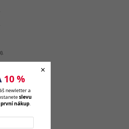
,
,
3
).
tě.
ělo
A
10 %
-4
áš newletter a
ostanete
slevu
 první nákup
.