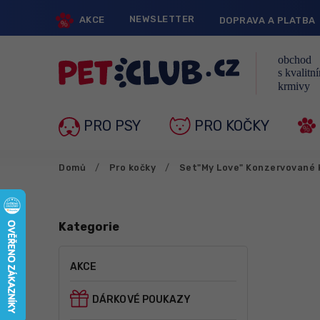
NEWSLETTER
AKCE
DOPRAVA A PLATBA
PRO PSY
PRO KOČKY
Domů
/
Pro kočky
/
Set"My Love" Konzervované k
Kategorie
AKCE
DÁRKOVÉ POUKAZY