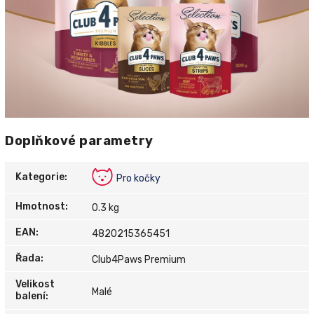
Doplňkové parametry
Kategorie
:
Pro kočky
Hmotnost
:
0.3 kg
EAN
:
4820215365451
Řada
:
Club4Paws Premium
Velikost
Malé
balení
: