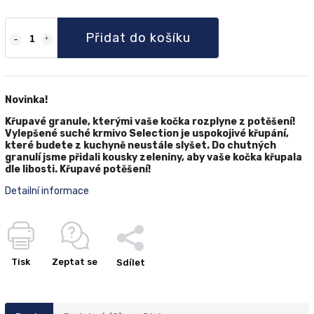
Přidat do košíku
Novinka!
Křupavé granule, kterými vaše kočka rozplyne z potěšení!
Vylepšené suché krmivo Selection je uspokojivé křupání,
které budete z kuchyně neustále slyšet. Do chutných
granulí jsme přidali kousky zeleniny, aby vaše kočka křupala
dle libosti. Křupavé potěšení!
Detailní informace
Tisk
Zeptat se
Sdílet