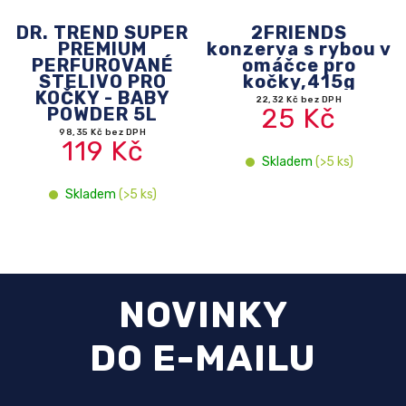
2FRIENDS
C4P ''S lososem v
konzerva s rybou v
omáčce"
omáčce pro
Konzervované
kočky,415g
krmivo pro
KOŤATA
22,32 Kč bez DPH
25 Kč
11,61 Kč bez DPH
13 Kč
Skladem
(>5 ks)
Skladem
(>5 ks)
NOVINKY
DO E-MAILU