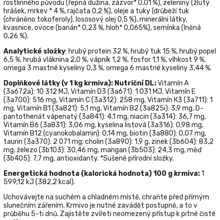
rostlinného původu (řepná dužina, zázvor* 0,01 %), zeleniny (žlutý
hrášek, mrkev * 4 %, rajčata 0,2 %), oleje a tuky (drůbeží tuk
(chráněno tokoferoly), lososový olej 0,5 %), minerálni látky,
kvasnice, ovoce (banán* 0,23 %, hloh* 0,065%), semínka (lněná
0,26 %).
Analytické složky
: hrubý protein 32 %, hrubý tuk 15 %, hrubý popel
6,5 %,
hrubá vláknina 2,0 %, vápník 1,2 %, fosfor 1,1 %, vlhkost 9 %,
omega 3 mastné kyseliny 0,3 %, omega 6 mastné kyseliny 3,44 %.
Doplňkové látky (v 1 kg krmiva): Nutriční DL:
Vitamín A
(3а672а): 10 312 MJ, Vitamín D3 (3а671): 1 031 MJ, Vitamín E
(3а700): 516 mg, Vitamín C (3а312): 258 mg, Vitamín К3 (3а711): 1
mg, Vitamín B1 (3а821): 5,1 mg, Vitamín B2 (3a825i): 3,9 mg, D-
pantothenát vápenatý (3а841): 4,1 mg, niacin (3а314): 36,7 mg,
Vitamín B6 (3а831): 3,06 mg, kyselina listová (3а316): 0,98 mg,
Vitamín B12 (cyanokobalamin): 0,14 mg, biotin (3а880): 0,07 mg,
taurin (3a370): 2 071 mg; cholin (3а890): 1,9 g, zinek (3b604): 83,2
mg, železo (3b103): 30,46 mg, mangan (3b503): 24,3 mg, měď
(3b405): 7,7 mg, antioxidanty. *Sušené přírodní složky.
Energetická hodnota
(kalorická hodnota) 100 g krmiva:
1
599,12 kJ (382,2 k
cal).
Uchovávejte na suchém a chladném místě, chraňte před přímým
slunečním zářením. Krmivo je nutné zavádět postupně, a to v
průběhu 5-ti dnů. Zajistěte zvířeti neomezený přístup k pitné čisté