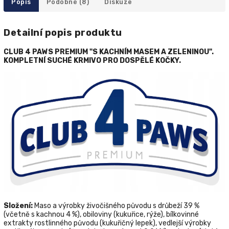
Popis
Podobné (8)
Diskuze
Detailní popis produktu
CLUB 4 PAWS P
REMIUM "S KACHNÍM MASEM A ZELENINOU".
KOMPLETNÍ
SUCHÉ KRMIVO PRO DOSPĚLÉ KOČKY.
Složení:
Maso a výrobky živočišného původu s drůbeží 39 %
(včetně s kachnou 4 %), obiloviny (kukuřice, rýže), bílkovinné
extrakty rostlinného původu (kukuřičný lepek), vedlejší výrobky