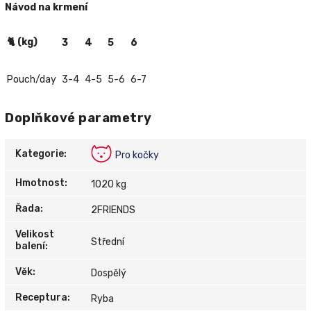
Návod na krmení
🐈 (kg)
3
4
5
6
Pouch/day
3-4
4-5
5-6
6-7
Doplňkové parametry
Kategorie
:
Pro kočky
Hmotnost
:
1020 kg
Řada
:
2FRIENDS
Velikost
Střední
balení
:
Věk
:
Dospělý
Receptura
:
Ryba