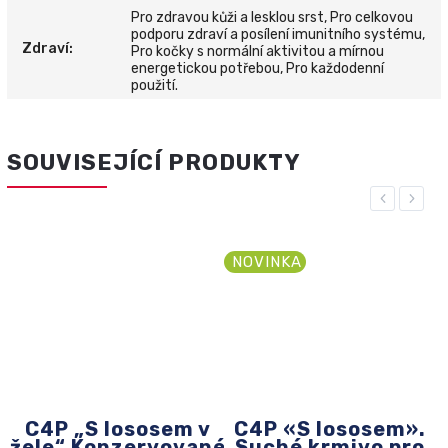
Pro zdravou kůži a lesklou srst, Pro celkovou
podporu zdraví a posílení imunitního systému,
Zdraví
:
Pro kočky s normální aktivitou a mírnou
energetickou potřebou, Pro každodenní
použití.
SOUVISEJÍCÍ PRODUKTY
Previous
Next
NOVINKA
C4P „S lososem v
C4P «S lososem».
žele“.Konzervované
Suché krmivo pro