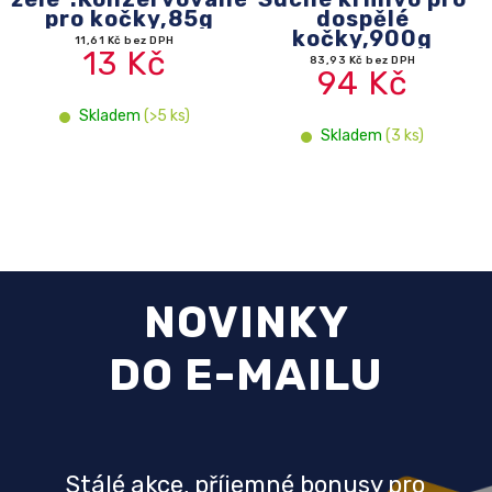
pro kočky,85g
dospělé
kočky,900g
11,61 Kč bez DPH
13 Kč
83,93 Kč bez DPH
94 Kč
Skladem
(>5 ks)
Skladem
(3 ks)
NOVINKY
DO E-MAILU
Stálé akce, příjemné bonusy pro