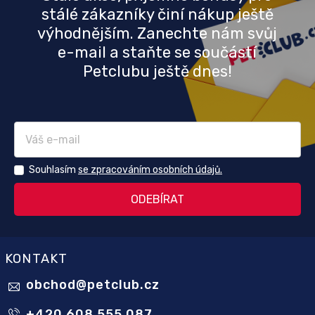
stálé zákazníky činí nákup ještě
výhodnějším. Zanechte nám svůj
e-mail a staňte se součástí
Petclubu ještě dnes!
Souhlasím
se zpracováním osobních údajů.
KONTAKT
obchod
@
petclub.cz
+420 608 555 087