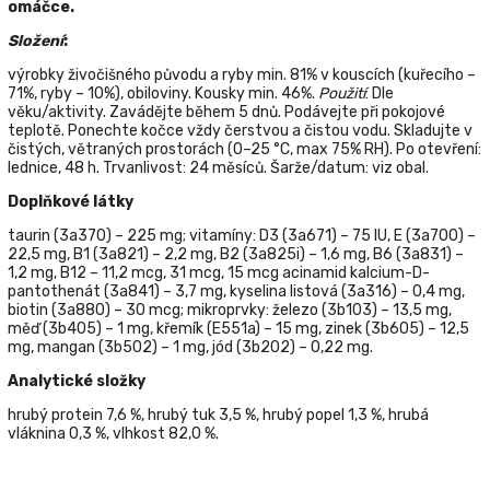
omáčce.
Složení
:
výrobky živočišného původu a ryby min. 81% v kouscích (kuřecího –
71%, ryby – 10%), obiloviny. Kousky min. 46%.
Použití
: Dle
věku/aktivity. Zavádějte během 5 dnů. Podávejte při pokojové
teplotě. Ponechte kočce vždy čerstvou a čistou vodu. Skladujte v
čistých, větraných prostorách (0–25 °C, max 75% RH). Po otevření:
lednice, 48 h. Trvanlivost: 24 měsíců. Šarže/datum: viz obal.
Doplňkové látky
taurin (3a370) – 225 mg; vitamíny: D3 (3a671) – 75 IU, E (3a700) –
22,5 mg, B1 (3a821) – 2,2 mg, B2 (3a825i) – 1,6 mg, B6 (3a831) –
1,2 mg, B12 – 11,2 mcg, 31 mcg, 15 mcg acinamid kalcium-D-
pantothenát (3a841) – 3,7 mg, kyselina listová (3a316) – 0,4 mg,
biotin (3a880) – 30 mcg; mikroprvky: železo (3b103) – 13,5 mg,
měď (3b405) – 1 mg, křemík (E551a) – 15 mg, zinek (3b605) – 12,5
mg, mangan (3b502) – 1 mg, jód (3b202) – 0,22 mg.
Analytické složky
hrubý protein 7,6 %, hrubý tuk 3,5 %, hrubý popel 1,3 %, hrubá
vláknina 0,3 %, vlhkost 82,0 %.