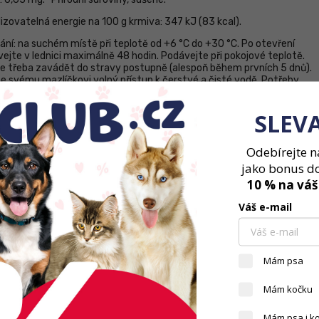
izovatelná energie na 100 g krmiva: 347 kJ (83 kcal).
ání: na suchém místě při teplotě od +6 °C do +30 °C. Po otevření
ejte v lednici maximálně 48 hodin. Podávejte při pokojové teplotě.
je třeba zavádět do stravy postupně (alespoň během prvních 5 dnů).
te svému mazlíčkovi volný přístup k čerstvé a čisté vodě. Potřeby
vých koček se mohou lišit v závislosti na věku, plemeni, prostředí a mí
y. Krmte je v kombinaci se suchým krmivem CLUB 4 PAWS pro dospělé
SLEV
Odebírejte n
jako bonus d
10 % na váš
Váš e-mail
ISEJÍCÍ PRODUKTY
Mám psa
Mám kočku
Mám psa i k