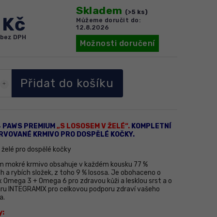
Skladem
(>5 ks)
 Kč
Můžeme doručit do:
12.8.2026
č bez DPH
Možnosti doručení
Přidat do košíku
4 PAWS PREMIUM
„S LOSOSEM V ŽELÉ“.
KOMPLETNÍ
RVOVANÉ KRMIVO PRO DOSPĚLÉ KOČKY.
 želé pro dospělé kočky
 mokré krmivo obsahuje v každém kousku 77 %
 a rybích složek, z toho 9 % lososa. Je obohaceno o
 Omega 3 + Omega 6 pro zdravou kůži a lesklou srst a o
ru INTEGRAMIX pro celkovou podporu zdraví vašeho
a.
: