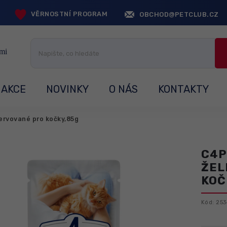
VĚRNOSTNÍ PROGRAM
OBCHOD@PETCLUB.CZ
AKCE
NOVINKY
O NÁS
KONTAKTY
ervované pro kočky,85g
C4P
ŽEL
KOČ
Kód:
253