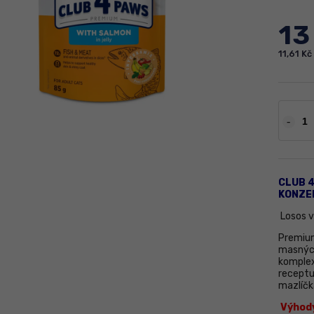
13
11,61 K
CLUB 
KONZE
Losos v
Premium
masných
komplex
receptu
mazlíčk
Výhody