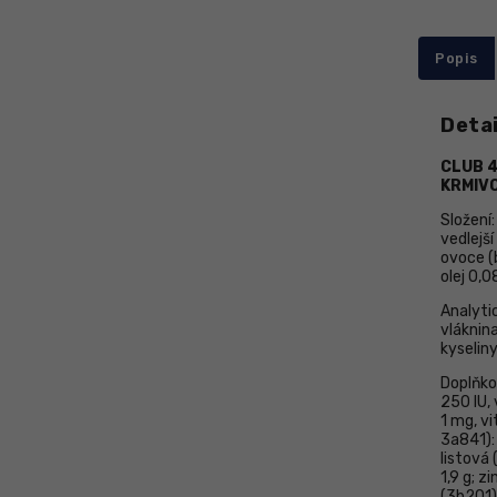
Popis
Detai
CLUB 4
KRMIVO
Složení:
vedlejší
ovoce (b
olej 0,0
Analytic
vláknin
kyselin
Doplňko
250 IU,
1 mg, v
3a841): 
listová 
1,9 g; 
(3b201):