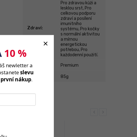
Pro zdravou kůži a
lesklou srst, Pro
celkovou podporu
zdraví a posílení
imunitního
Zdraví
:
systému, Pro kočky
s normální aktivitou
a mírnou
ře
energetickou
A
10 %
potřebou, Pro
každodenní použití.
áš newletter a
Kvalita
:
Premium
ostanete
slevu
Hmotnost
:
85g
 první nákup
.
Previous
Next
očku