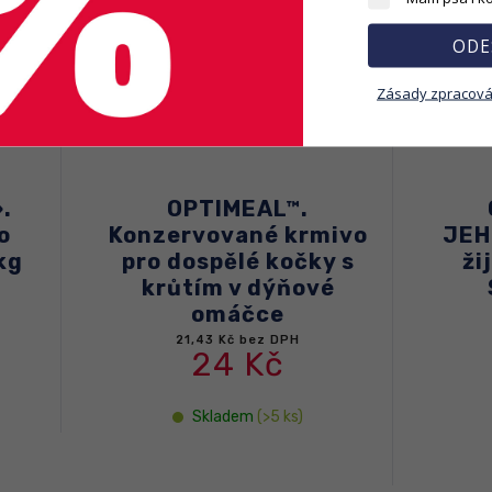
ODE
Zásady zpracová
OPTIMEAL™.
Club 4 Paws S
zervované krmivo
JEHNĚČÍM .Pro k
 dospělé kočky s
žijící v bytě «4
růtím v dýňové
Suché krmivo
omáčce
1 061,61 Kč bez DPH
1 189 Kč
21,43 Kč bez DPH
24 Kč
Skladem
(3 ks)
Skladem
(>5 ks)