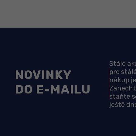
Stálé ak
NOVINKY
pro stál
nákup je
DO E-MAILU
Zanecht
staňte s
ještě dn