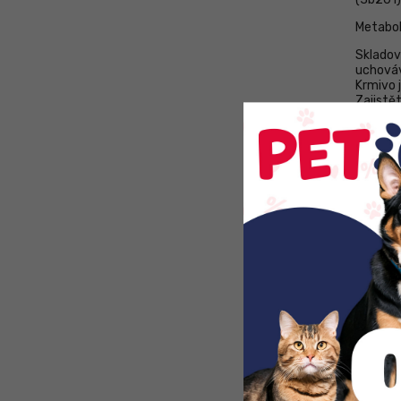
Metabol
Skladov
uchováv
Krmivo 
Zajistě
jednotli
aktivit
kočky.
SOUV