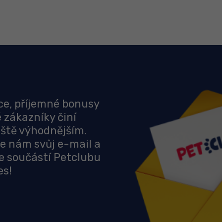
ce, příjemné bonusy
é zákazníky činí
ště výhodnějším.
e nám svůj e-mail a
e součástí Petclubu
es!