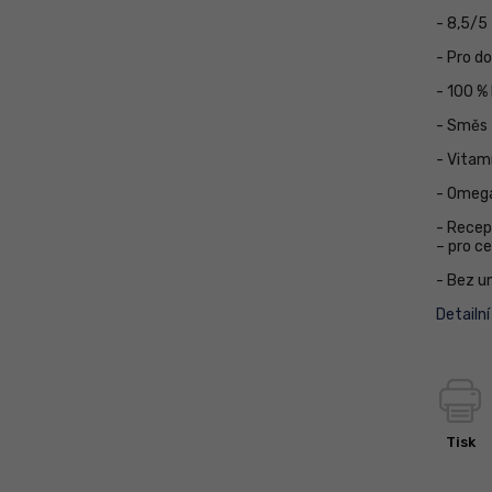
- 8,5/5
- Pro d
- 100 % 
- Směs 
- Vitam
- Omega
- Recep
– pro c
- Bez u
Detailn
Tisk