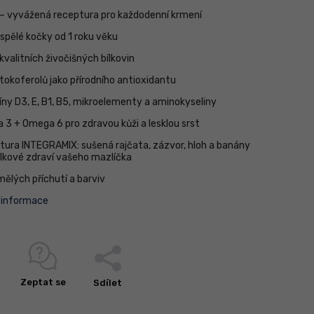
 – vyvážená receptura pro každodenní krmení
ospělé kočky od 1 roku věku
kvalitních živočišných bílkovin
tokoferolů jako přírodního antioxidantu
íny D3, E, B1, B5, mikroelementy a aminokyseliny
 3 + Omega 6 pro zdravou kůži a lesklou srst
tura INTEGRAMIX: sušená rajčata, zázvor, hloh a banány
elkové zdraví vašeho mazlíčka
mělých příchutí a barviv
í informace
Zeptat se
Sdílet