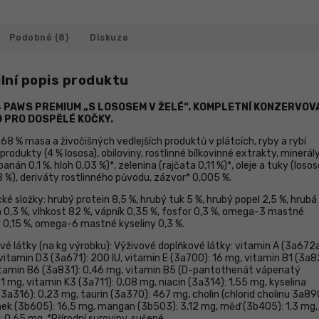
Podobné (8)
Diskuze
lní popis produktu
 PAWS PREMIUM „S LOSOSEM V ŽELÉ“. KOMPLETNÍ KONZERVOV
 PRO DOSPĚLÉ KOČKY.
 68 % masa a živočišných vedlejších produktů v plátcích, ryby a rybí
 produkty (4 % lososa), obiloviny, rostlinné bílkovinné extrakty, minerály
anán 0,1 %, hloh 0,03 %)*, zelenina (rajčata 0,11 %)*, oleje a tuky (loso
8 %), deriváty rostlinného původu, zázvor* 0,005 %.
ké složky: hrubý protein 8,5 %, hrubý tuk 5 %, hrubý popel 2,5 %, hrubá
a 0,3 %, vlhkost 82 %, vápník 0,35 %, fosfor 0,3 %, omega-3 mastné
y 0,15 %, omega-6 mastné kyseliny 0,3 %.
vé látky (na kg výrobku): Výživové doplňkové látky: vitamin A (3а672а
 vitamin D3 (3а671): 200 IU, vitamin E (3а700): 16 mg, vitamin B1 (3а8
itamin B6 (3a831): 0,46 mg, vitamin B5 (D-pantothenát vápenatý
1 mg, vitamin K3 (3a711): 0,08 mg, niacin (3a314): 1,55 mg, kyselina
(3а316): 0,23 mg, taurin (3а370): 467 mg, cholin (chlorid cholinu 3а89
zinek (3b605): 16,5 mg, mangan (3b503): 3,12 mg, měď (3b405): 1,3 mg,
 0,65 mg. *Přírodní suroviny, sušené.