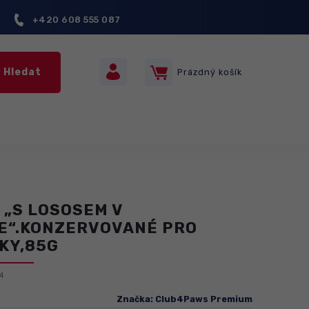
+420 608 555 087
Hledat
Prázdný košík
Nákupní
košík
 „S LOSOSEM V
E“.KONZERVOVANÉ PRO
KY,85G
4
Značka:
Club4Paws Premium