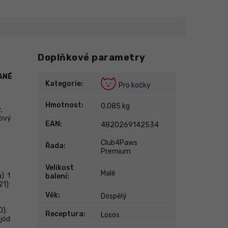
Doplňkové parametry
ANÉ
Kategorie
:
Pro kočky
Hmotnost
:
0.085 kg
,
sový
EAN
:
4820269142534
Club4Paws
Řada
:
Premium
Velikost
Malé
): 1
balení
:
21):
Věk
:
Dospělý
0):
Receptura
:
Losos
 jód