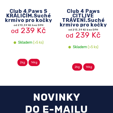
 S
Club 4 Paws
2FRIENDS
ché
CITLIVÉ
konzerva s krů
čky
TRÁVENÍ.Suché
v omáčce pro
krmivo pro kočky
kočky,415g
č
od 213,39 Kč bez DPH
22,32 Kč bez DPH
239 Kč
25 Kč
od
Skladem
(>5 ks)
Skladem
(>5 ks)
2kg
14kg
NOVINKY
DO E-MAILU