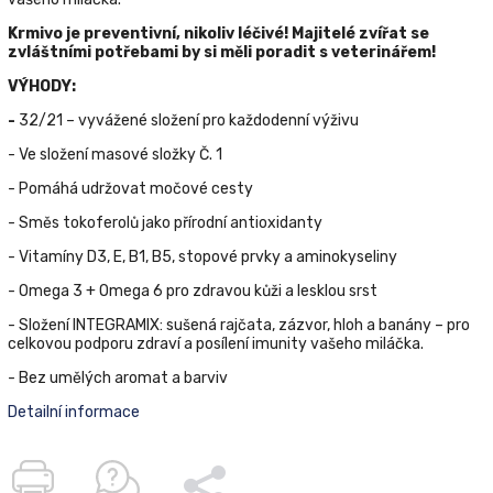
Krmivo je preventivní, nikoliv léčivé!
Majitelé zvířat se
zvláštními potřebami by si měli poradit s veterinářem!
VÝHODY:
-
32/21 – vyvážené složení pro každodenní výživu
- Ve složení masové složky Č. 1
- Pomáhá udržovat močové cesty
- Směs tokoferolů jako přírodní antioxidanty
- Vitamíny D3, E, B1, B5, stopové prvky a aminokyseliny
- Omega 3 + Omega 6 pro zdravou kůži a lesklou srst
- Složení ІNTEGRAMIX: sušená rajčata, zázvor, hloh a banány – pro
celkovou podporu zdraví a posílení imunity vašeho miláčka.
- Bez umělých aromat a barviv
Detailní informace