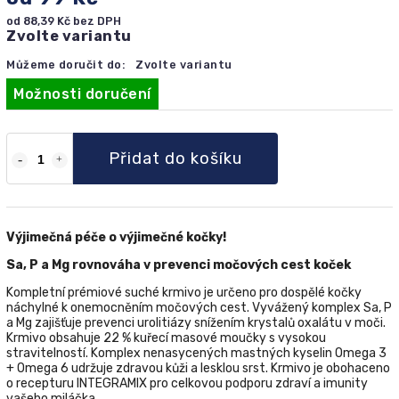
od
88,39 Kč
bez DPH
Zvolte variantu
Můžeme doručit do:
Zvolte variantu
Možnosti doručení
Přidat do košíku
Výjimečná péče o výjimečné kočky!
Sa, P a Mg rovnováha v prevenci močových cest koček
Kompletní prémiové suché krmivo je určeno pro dospělé kočky
náchylné k onemocněním močových cest. Vyvážený komplex Sa, P
a Mg zajišťuje prevenci urolitiázy snížením krystalů oxalátu v moči.
Krmivo obsahuje 22 % kuřecí masové moučky s vysokou
stravitelností. Komplex nenasycených mastných kyselin Omega 3
+ Omega 6 udržuje zdravou kůži a lesklou srst. Krmivo je obohaceno
o recepturu ІNTEGRAMIX pro celkovou podporu zdraví a imunity
vašeho miláčka.