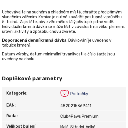
Uchovávejte na suchém a chladném místě, chraňte před přímým
slunečním zářením. Krmivo je nutné zavádět postupně v průběhu
5-ti dnů. Zajistěte, aby zvíře mělo stálý přístup k pitné vodě.
Individuální krmná dávka se může lišit v závislosti na věku, plemeni,
úrovni aktivity a způsobu chovu zvířete.
Doporučená denní krmná dávka
: Dávkování je uvedeno v
tabulce krmení.
Datum výroby, datum minimální trvanlivosti a číslo šarže jsou
uvedeny na obalu.
Doplňkové parametry
Kategorie
:
Pro kočky
EAN
:
4820215369411
Řada
:
Club4Paws Premium
Velikost balení
:
Malé, Střední, Velké