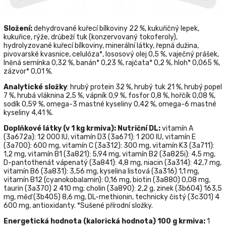
Složení:
dehydrované kuřecí bílkoviny 22 %, kukuřičný lepek,
kukuřice, rýže, drůbeží tuk (konzervovaný tokoferoly),
hydrolyzované kuřecí bílkoviny, minerální látky, řepná dužina,
pivovarské kvasnice, celulóza*, lososový olej 0,5 %, vaječný prášek,
lněná semínka 0,32 %, banán* 0,23 %, rajčata* 0,2 %, hloh* 0,065 %,
zázvor* 0,01 %.
Analytické složky
: hrubý protein 32 %, hrubý tuk 21 %, hrubý popel
7 %, hrubá vláknina 2,5 %, vápník 0,9 %, fosfor 0,8 %, hořčík 0,08 %,
sodík 0,59 %, omega-3 mastné kyseliny 0,42 %, omega-6 mastné
kyseliny 4,41 %.
Doplňkové látky (
v 1 kg krmiva): Nutriční DL:
vitamín A
(3а672а): 12 000 IU, vitamín D3 (3а671): 1 200 IU, vitamín E
(3а700): 600 mg, vitamín C (3а312): 300 mg, vitamín K3 (3а711):
1,2 mg, vitamín B1 (3а821): 5,94 mg, vitamín B2 (3a825i): 4,5 mg,
D-pantothenát vápenatý (3а841): 4,8 mg, niacin (3а314): 42,7 mg,
vitamín B6 (3а831): 3,56 mg, kyselina listová (3а316) 1,1 mg,
vitamín B12 (cyanokobalamin): 0,16 mg, biotin (3а880) 0,08 mg,
taurin (3a370) 2 410 mg; cholin (3а890): 2,2 g, zinek (3b604) 163,5
mg, měď (3b405) 8,6 mg, DL-methionin, technicky čistý (3c301) 4
600 mg, antioxidanty. *Sušené přírodní složky.
Energetická hodnota (kalorická hodnota) 100 g krmiva:
1