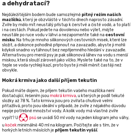
a dehydratací?
Nejdůležitějším bodem bude samozřejmě
pitný režim našich
mazlíčků
, který je obzvláště v těchto dnech naprosto zásadní.
Zvíře by mělo mít neustálý přístup k čerstvé a čisté vodě, a to platí
i na cestách. Pokud jedete na dovolenou nebo výlet, mějte
neustále po ruce vodu v láhvi a nezapomeňte také na
cestovní
misku
. Na trhu je mnoho silikonových cestovních misek, které lze
složit, a dokonce pohodlně připnout na zavazadlo, abyste ji mohli
kdykoli snadno vytáhnout bez nepříjemného hledání v zavazadle.
Alternativou pro menší psy je pak silikonová láhev na vodu s menší
miskou, která slouží zároveň jako víčko. Myslete také na to, že v
teple se voda rychleji kazí, proto byste ji měli měnit častěji než
obvykle.
Mokrá krmiva jako další příjem tekutin
Pokud máte dojem, že příjem tekutin vašeho mazlíčka není
dostačující, řešením jsou
mokrá krmiva
, u kterých je podíl tekuté
složky až 78 %. Tato krmiva jsou pro zvířata chuťově velmi
přitažlivá, proto jsou ideální v případě, že zvíře z nějakého důvodu
nepije potřebné množství vody. A kolik vody má vlastně zvíře
vypít? U
psů
se uvádí 50 ml vody na jeden kilogram jeho váhy,
u
koček
minimálně 40 ml na kilogram. Počítejte ale s tím, že v
horkých letních měsících je
příjem tekutin vyšší
.