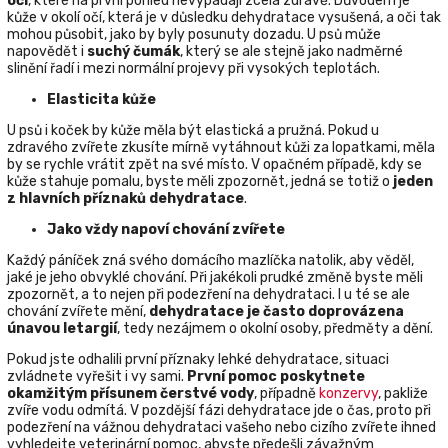
oči
, které na první pohled nevypadají zcela zdravě. Důvodem je
kůže v okolí očí, která je v důsledku dehydratace vysušená, a oči tak
mohou působit, jako by byly posunuty dozadu. U psů může
napovědět i
suchý čumák
, který se ale stejně jako nadměrné
slinění řadí i mezi normální projevy při vysokých teplotách.
Elasticita kůže
U psů i koček by kůže měla být elastická a pružná. Pokud u
zdravého zvířete zkusíte mírně vytáhnout kůži za lopatkami, měla
by se rychle vrátit zpět na své místo. V opačném případě, kdy se
kůže stahuje pomalu, byste měli zpozornět, jedná se totiž o
jeden
z hlavních příznaků dehydratace
.
Jako vždy napoví chování zvířete
Každý páníček zná svého domácího mazlíčka natolik, aby věděl,
jaké je jeho obvyklé chování. Při jakékoli prudké změně byste měli
zpozornět, a to nejen při podezření na dehydrataci. I u té se ale
chování zvířete mění,
dehydratace je často doprovázena
únavou letargií
, tedy nezájmem o okolní osoby, předměty a dění.
Pokud jste odhalili první příznaky lehké dehydratace, situaci
zvládnete vyřešit i vy sami.
První pomoc poskytnete
okamžitým přísunem čerstvé vody
, případně
konzervy
, pakliže
zvíře vodu odmítá. V pozdější fázi dehydratace jde o čas, proto při
podezření na vážnou dehydrataci vašeho nebo cizího zvířete ihned
vyhledejte veterinární pomoc, abyste předešli závažným