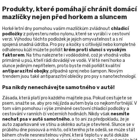
Produkty, které pomáhají chránit domácí
mazlíčky nejen před horkem a sluncem
Horké letní dny pomohou vašim mazlíčkům zvládnout
chladicí
podložky
z polyesteru nebo nylonu, které se vyrábí i v cestovní
verzi. Výhodou těchto podložek je jejich omyvatelnost a s ní
spojená snadná údržba. Pro psy a kočky s citlivější nebo kompletně
odhalenou kůží můžete pořídit
krém proti slunci s vysokým
faktorem
. Na trhu naleznete i voděodolné, což je vhodná volba
primárně u psů, kteří rádi dovádějí ve vodě. V létě není horko a
slunce jediným nepřítelem, proto byste měli pořídit kvalitní
antiparazitní obojky
, případně sprej nebo šampon. Novým
trendem jsou také antiparazitní oblečky pro psy s nanotechnologií.
Psa nikdy nenechávejte samotného v autě!
Zásada, která platí pro každého majitele psa. Pokud cestujete se
psem, snažte se, aby pro něj jízda autem byla co nejkomfortnější. V
tom vám pomohou i výše zmíněné cestovní chladicí podložky a
cestování v ranních či večerních hodinách. Nikdy však
nesmíte
nechat psa v autě samotného
, a to ani za předpokladu, že je
auto zaparkované ve stínu a okénko auta je otevřené. Slunce se v
průběhu dne posouvá a místo, od kterého jste odešli, se může stát
během chvíle nesnesitelnou výhní, která teplotu v autě dokáže