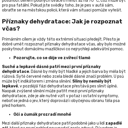
posunout během pouhých dvaceti minut až na 70 °C, což může být
pro psa fatální. Pokud jste svědky toho, že je pes v autě sám,
obraťte se na městskou policii, která vám situaci pomůže vyřešit.
Příznaky dehydratace: Jak je rozpoznat
včas?
Primárním cílem je vždy této extrémní situaci předejít. Přesto je
dobré umět rozpoznat příznaky dehydratace včas, aby bylo možné
poskytnout domácímu mazlíčkovi co nejrychleji adekvátní pomoc.
Pozorujte, co se děje ve zvířecí tlamě
Suché a lepkavé dásně patří mezi první příznaky
dehydratace
. Dásně by měly být hladké a jejich barva by měla být
růžová. Sytě červené nebo zcela bledé dásně značí problém. U psů
může být indikátorem i změna slinění.
Sliny by neměly být
lepkavé
, v pozdější fázi dehydratace přestává pes slinit úplně.
Naopak zvýšené slinění může patřit mezi první příznaky
dehydratace, zde je ale nutné vzít v potaz i ostatní symptomy,
neboť se jedná o jev, který doprovází i obyčejnou obranu těla psa
před horkem.
Oči a čumák prozradí mnohé
Mezi další příznaky dehydratace patří podobně jako u lidí
zapadlé