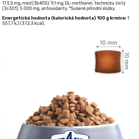
173,5 mg, měď (3b405): 9,1 mg, DL-methionin, technicky čistý
(3c301): 5 000 mg, antioxidanty. *Sušené přírodní složky.
Energetická hodnota (kalorická hodnota) 100 g krmiva:
1
557,7 kJ (372,3 kcal).