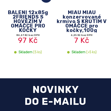
MIAU MIAU
CLUB 4 PAWS«S
konzervované
králičím».Suché
krmivo S KRŮTÍM V
krmivo pro
OMÁČCE pro
dospělé kočky
kočky,100g
300g
6,25 Kč bez DPH
37,50 Kč bez DPH
7 Kč
42 Kč
Skladem
(>5 ks)
Skladem
(>5 ks)
NOVINKY
DO E-MAILU