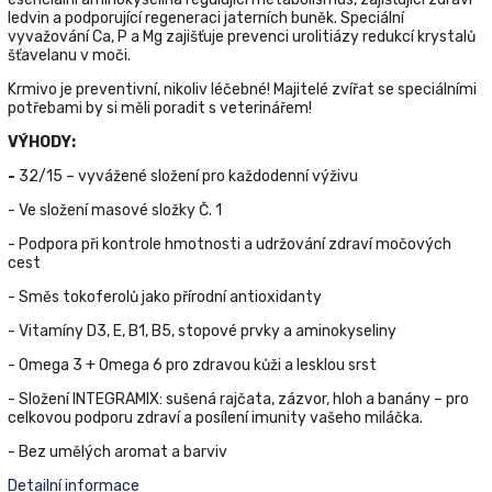
ledvin a podporující regeneraci jaterních buněk. Speciální
vyvažování Ca, P a Mg zajišťuje prevenci urolitiázy redukcí krystalů
šťavelanu v moči.
Krmivo je preventivní, nikoliv léčebné! Majitelé zvířat se speciálními
potřebami by si měli poradit s veterinářem!
VÝHODY:
-
32/15 – vyvážené složení pro každodenní výživu
- Ve složení masové složky Č. 1
- Podpora při kontrole hmotnosti a udržování zdraví močových
cest
- Směs tokoferolů jako přírodní antioxidanty
- Vitamíny D3, E, B1, B5, stopové prvky a aminokyseliny
- Omega 3 + Omega 6 pro zdravou kůži a lesklou srst
- Složení ІNTEGRAMIX: sušená rajčata, zázvor, hloh a banány – pro
celkovou podporu zdraví a posílení imunity vašeho miláčka.
- Bez umělých aromat a barviv
Detailní informace