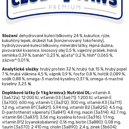
Složení
: dehydrované kuřecí bílkoviny 24 %, kukuřice, rýže,
kukuřičný lepek, drůbeží tuk (konzervovaný tokoferoly),
hydrolyzované kuřecí bílkoviny, minerální látky, řepná dužina,
pivovarské kvasnice, lososový olej 0,5 %, vaječný prášek, lněná
semínka 0,39 %, banán* 0,23 %, ajčata* 0,2 %, hloh* 0,065 %,
zázvor* 0,01 %.
Analytické složky
: hrubý protein 32 %, hrubý tuk 15 %, hrubý popel
7 %, hrubá vláknina 4,5 %, vápník 0,9 %, fosfor 0,8 %, hořčík 0,089 %,
sodík 0,88 %, omega-3 mastné kyseliny 0,37 %, omega-6 mastné
kyseliny 3,23
%
.
Doplňkové látky (v 1 kg krmiva): Nutriční DL
:
vitamín A
(3а672а): 12 000 IU, vitamín D3 (3а671): 1 200 IU, vitamín E
(3а700): 600 mg, vitamín C (3а312): 300 mg, vitamín K3 (3а711):
1,2 mg, vitamín B1 (3а821): 5,94 mg, vitamín B2 (3a825i): 4,5 mg,
D-pantothenát vápenatý (3а841): 4,8 mg, niacin (3а314): 42,7 mg,
vitamín B6 (3а831): 3,56 mg, kyselina listová (3а316): 1,1 mg,
vitamín B12 (cyanokobalamin): 0,16 mg, biotin (3а880): 0,08 mg,
taurin (3a370): 2 410 mg; cholin (3а890): 2,4 g, zinek (3b604):