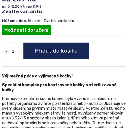
od
213,39 Kč
bez DPH
Zvolte variantu
Můžeme doručit do:
Zvolte variantu
Možnosti doručení
Přidat do košíku
Výjimečná péče o výjimečné kočky!
Speciální komplex pro kastrované kočky a sterilizované
kočky
Prémiové kompletní suché krmivo bylo vyvinuto s ohledem na
potřeby organismu zvířete po sterilizaci nebo kastraci. Obsahuje ve
svém složení na prvním místě masové složky, včetně 24% kuřecího
masa s vysokým indexem stravitelnosti. Vyvážený poměr bílkovin
a tuků 32/15 a snížený obsah kalorií přijímaného krmiva pomáhá
udržovat optimální hmotnost kočky nebo kočky. DL-methionin je
esenciální aminokyselina regulující metabolismus, zajišťující zdraví