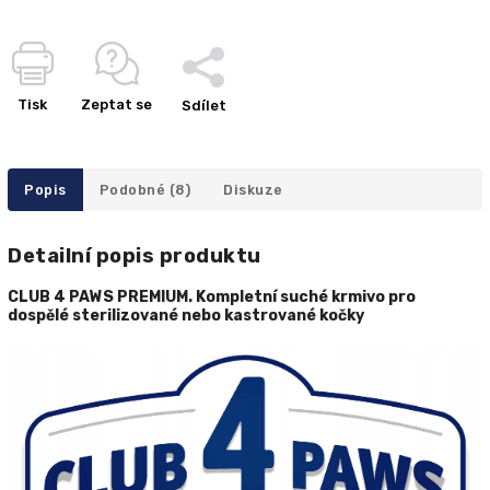
Tisk
Zeptat se
Sdílet
Popis
Podobné (8)
Diskuze
Detailní popis produktu
CLUB 4 PAWS PREMIUM
. Kompletní suché krmivo pro
dospělé
sterilizované
nebo kastrované kočky