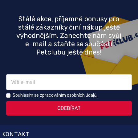
Stálé akce, příjemné bonusy pro
stálé zákazníky činí nákup ještě
výhodnějším. Zanechte nám svůj
e-mail a staňte se součástí
Petclubu ještě dnes!
Souhlasím
se zpracováním osobních údajů.
KONTAKT