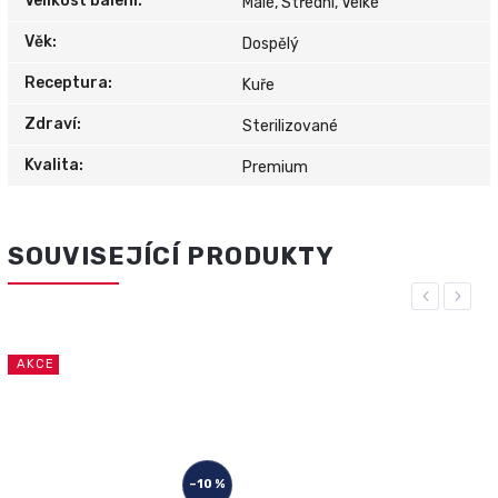
Velikost balení
:
Malé, Střední, Velké
Věk
:
Dospělý
Receptura
:
Kuře
Zdraví
:
Sterilizované
Kvalita
:
Premium
SOUVISEJÍCÍ PRODUKTY
Previous
Next
%