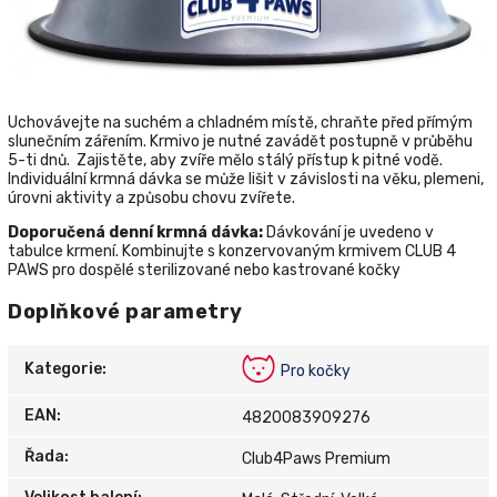
Uchovávejte na suchém a chladném místě, chraňte před přímým
slunečním zářením. Krmivo je nutné zavádět postupně v průběhu
5-ti dnů. Zajistěte, aby zvíře mělo stálý přístup k pitné vodě.
Individuální krmná dávka se může lišit v závislosti na věku, plemeni,
úrovni aktivity a způsobu chovu zvířete.
Doporučená denní krmná dávka:
Dávkování je uvedeno v
tabulce krmení. Kombinujte s konzervovaným krmivem CLUB 4
PAWS pro dospělé sterilizované nebo kastrované kočky
Doplňkové parametry
Kategorie
:
Pro kočky
EAN
:
4820083909276
Řada
:
Club4Paws Premium