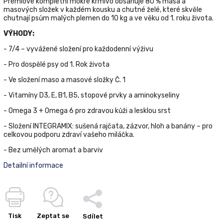
Prémiové kompletní mokré krmivo obsahuje 80 % masa a
masových složek v každém kousku a chutné želé, které skvěle
chutnají psům malých plemen do 10 kg a ve věku od 1. roku života.
VÝHODY:
- 7/4 – vyvážené složení pro každodenní výživu
- Pro dospělé psy od 1. Rok života
- Ve složení maso a masové složky Č. 1
- Vitamíny D3, E, B1, B5, stopové prvky a aminokyseliny
- Omega 3 + Omega 6 pro zdravou kůži a lesklou srst
- Složení ІNTEGRAMIX: sušená rajčata, zázvor, hloh a banány – pro
celkovou podporu zdraví vašeho miláčka.
- Bez umělých aromat a barviv
Detailní informace
Tisk
Zeptat se
Sdílet