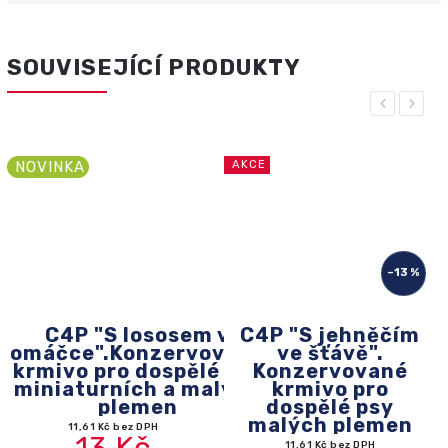
SOUVISEJÍCÍ PRODUKTY
Previous
Next
NOVINKA
AKCE
–13 %
C4P "S lososem v
C4P "S jehněčím
omáčce".Konzervované
ve šťávě".
krmivo pro dospělé psy
Konzervované
miniaturních a malých
krmivo pro
plemen
dospělé psy
malých plemen
11,61 Kč bez DPH
13 Kč
11,61 Kč bez DPH