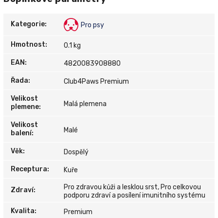
Kategorie
:
Pro psy
Hmotnost
:
0.1 kg
EAN
:
4820083908880
Řada
:
Club4Paws Premium
Velikost
Malá plemena
plemene
:
Velikost
Malé
balení
:
Věk
:
Dospělý
Receptura
:
Kuře
Pro zdravou kůži a lesklou srst, Pro celkovou
Zdraví
:
podporu zdraví a posílení imunitního systému
Kvalita
:
Premium