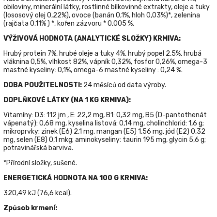
obiloviny, minerální látky, rostlinné bílkovinné extrakty, oleje a tuky
(lososový olej 0,22%), ovoce (banán 0,1%, hloh 0,03%)*, zelenina
(rajčata 0,11% ) *, kořen zázvoru * 0,005 %.
VÝŽIVOVÁ HODNOTA (ANALYTICKÉ SLOŽKY) KRMIVA:
Hrubý protein 7%, hrubé oleje a tuky 4%, hrubý popel 2,5%, hrubá
vláknina 0,5%, vlhkost 82%, vápník 0,32%, fosfor 0,26%, omega-3
mastné kyseliny: 0,1%, omega-6 mastné kyseliny : 0,24 %.
DOBA POUŽITELNOSTI:
24 měsíců od data výroby.
DOPLŇKOVÉ LÁTKY (NA 1 KG KRMIVA):
Vitamíny: D3: 112 jm , Е: 22,2 mg, В1: 0,32 mg, В5 (D-pantothenát
vápenatý): 0,68 mg, kyselina listová: 0,14 mg, cholinchlorid: 1,6 g;
mikroprvky: zinek (E6) 2,1 mg, mangan (Е5) 1,56 mg, jód (Е2) 0,32
mg, selen (Е8) 0,1 mkg; aminokyseliny: taurin 195 mg, glycin 5,6 g;
potravinářská barviva.
*Přírodní složky, sušené.
ENERGETICKÁ HODNOTA NA 100 G KRMIVA:
320,49 kJ (76,6 kcal).
Způsob krmení: