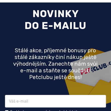
NOVINKY
DO E-MAILU
Stálé akce, příjemné bonusy pro
stálé zákazníky činí nákup ještě
výhodnějším. Zanechte nám svůj
e-mail a staňte se součástí
Petclubu ještě dnes!