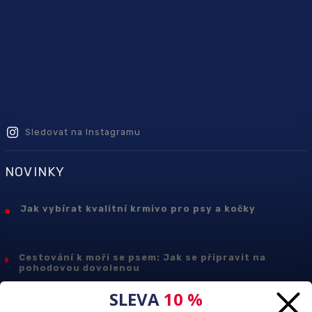
Sledovat na Instagramu
NOVINKY
Jak vybírat kvalitní krmivo pro psy a kočky
Cestování k moři se psem: Jak se připravit na
pohodovou dovolenou
SLEVA
10 %