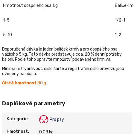
Hmotnost dospělého psa, kg
Balíček m
1-5
1/2-1
5-10
1-2
Doporučená dávka je jeden balíček krmiva pro dospělého psa
vážícího 5 kg. Tato dávka představuje cca. 20 % denní potřeby
kalorií. Podle toho upravte množství podávaného krmiva.
Minimální trvanlivost, číslo šarže a registrační číslo provozu jsou
uvedeny na obalu.
Čistá hmotnost
80 g
Doplňkové parametry
Kategorie
:
Pro psy
Hmotnost
:
0.08 kg