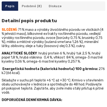
Popis
Podobné (8)
Diskuze
Detailní popis produktu
SLOŽENÍ
:
71 % maso a výrobky živočišného původu ve vločkách (4
% jehněčí maso), bílkovinné extrakty rostlinného původu, vedlejší
výrobky rostlinného původu, ovoce (borůvky 0,75 %, brusinky 0,75
%), mléko a mléčné výrobky (sušená smetana 1,26 %), minerální
látky, obiloviny, oleje a tuky (lososový olej 0,3 %), cukry.
ANALYTICKÉ SLOŽKY
: hrubý protein 6 %, hrubý tuk 2,5 %, hrubý
popel 1,8 %, hrubá vláknina 0,4 %,
vlhkost
84 %,
omega-3 mastné
kyseliny
0,06 %,
omega-6 mastné kyseliny
0,257 %.
Energetick
á
hodnota
(
kalorick
á
hodnota
) 100 g
krmiva
:
276
kJ (66 kcal).
Skladujte v suchu při teplotě +6 ºС až +30 ºС.
Krmivo v otevřeném
obalu uchovávejte v ledničce a spotřebujte do 48 hod. Podávejte
při pokojové teplotě. Zajistěte, aby zvíře mělo stálý přístup k pitné
vodě.
DOPORUČENÁ DENNÍ KRMNÁ DÁVKA: