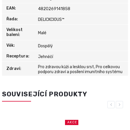
EAN
:
4820269141858
Řada
:
DELICKCIOUS™
Velikost
Malé
balení
:
Věk
:
Dospělý
Receptura
:
Jehněčí
Pro zdravou kůži a lesklou srst, Pro celkovou
Zdraví
:
podporu zdraví a posílení imunitního systému
SOUVISEJÍCÍ PRODUKTY
Previous
Next
AKCE