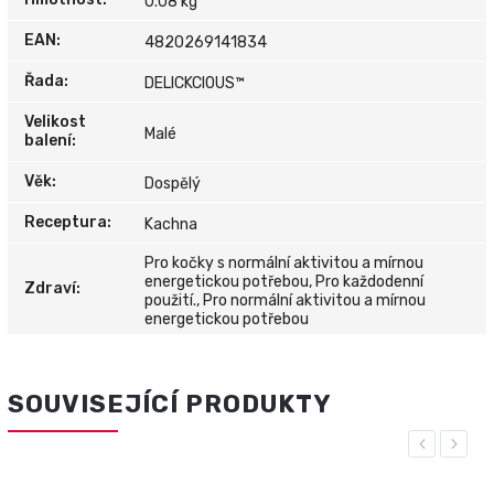
0.08 kg
EAN
:
4820269141834
Řada
:
DELICKCIOUS™
Velikost
Malé
balení
:
Věk
:
Dospělý
Receptura
:
Kachna
Pro kočky s normální aktivitou a mírnou
energetickou potřebou, Pro každodenní
Zdraví
:
použití., Pro normální aktivitou a mírnou
energetickou potřebou
SOUVISEJÍCÍ PRODUKTY
Previous
Next