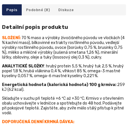
Popis
Podobné (8)
Diskuze
Detailní popis produktu
SLOŽENÍ
:
70 % maso a výrobky živočišného původu ve vločkách (4
% kachní maso), bílkovinné extrakty rostlinného původu, vedlejší
výrobky rostlinného původu, ovoce (borůvky 0,75 %, brusinky 0,75
%), mléko a mléčné výrobky (sušená smetana 1,26 %), minerální
látky, obiloviny, oleje a tuky (lososový olej 0,3 %), cukry.
ANALYTICKÉ SLOŽKY
: hrubý protein 5,5 %, hrubý tuk 2,5 %, hrubý
popel 1,8 %, hrubá vláknina 0,4 %,
vlhkost
85 %,
omega-3 mastné
kyseliny
0,057 %,
omega-6 mastné kyseliny
0,221 %.
Energetick
á
hodnota
(
kalorick
á
hodnota
) 100
g
krmiva
:
259
kJ (62
kcal
).
Skladujte v suchu při teplotě +6 ºС až +30 ºС
. Krmivo v otevřeném
obalu uchovávejte v ledničce a spotřebujte do 48 hod. Podávejte
při pokojové teplotě. Zajistěte, aby zvíře mělo stálý přístup k pitné
vodě.
DOPORUČENÁ DENNÍ KRMNÁ DÁVKA: