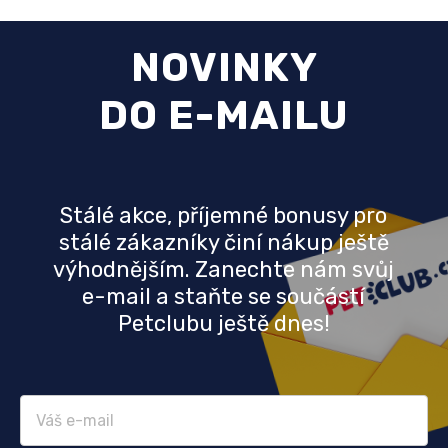
NOVINKY
DO E-MAILU
Stálé akce, příjemné bonusy pro
stálé zákazníky činí nákup ještě
výhodnějším. Zanechte nám svůj
e-mail a staňte se součástí
Petclubu ještě dnes!