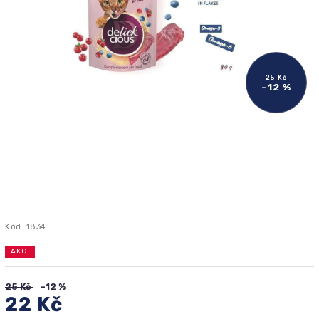
25 Kč
–12 %
Kód:
1834
AKCE
25 Kč
–12 %
22 Kč