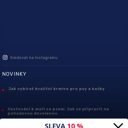
Sledovat na Instagramu
NOVINKY
Jak vybírat kvalitní krmivo pro psy a kočky
Cestování k moři se psem: Jak se připravit na
pohodovou dovolenou
SLEVA
10 %