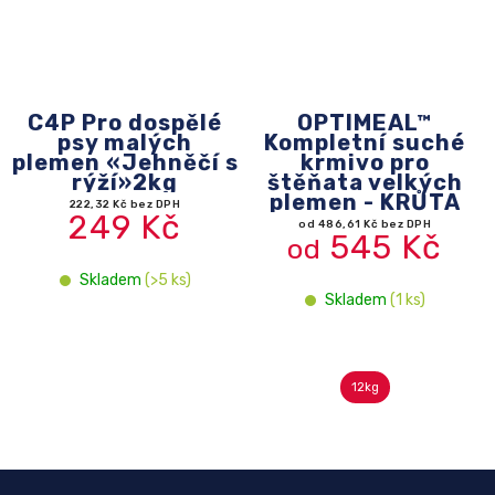
C4P Pro dospělé
OPTIMEAL™
psy malých
Kompletní suché
plemen «Jehněčí s
krmivo pro
rýží»2kg
štěňata velkých
plemen - KRŮTA
222,32 Kč bez DPH
249 Kč
od 486,61 Kč bez DPH
545 Kč
od
Skladem
(>5 ks)
Skladem
(1 ks)
12kg