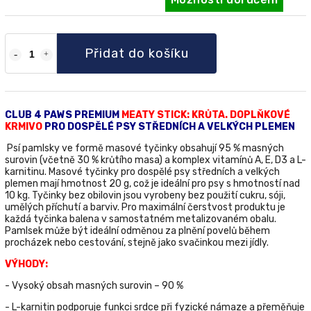
Přidat do košíku
CLUB 4 PAWS PREMIUM
MEATY STICK: KRŮTA. DOPLŇKOVÉ
KRMIVO
PRO DOSPĚLÉ PSY STŘEDNÍCH A VELKÝCH PLEMEN
Psí pamlsky ve formě masové tyčinky obsahují 95 % masných
surovin (včetně 30 % krůtího masa) a komplex vitamínů A, E, D3 a L-
karnitinu. Masové tyčinky pro dospělé psy středních a velkých
plemen mají hmotnost 20 g, což je ideální pro psy s hmotností nad
10 kg. Tyčinky bez obilovin jsou vyrobeny bez použití cukru, sóji,
umělých příchutí a barviv. Pro maximální čerstvost produktu je
každá tyčinka balena v samostatném metalizovaném obalu.
Pamlsek může být ideální odměnou za plnění povelů během
procházek nebo cestování, stejně jako svačinkou mezi jídly.
VÝHODY:
- Vysoký obsah masných surovin – 90 %
- L-karnitin podporuje funkci srdce při fyzické námaze a přeměňuje