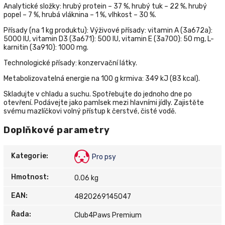
Analytické složky: hrubý protein – 37 %, hrubý tuk – 22 %, hrubý
popel – 7 %, hrubá vláknina – 1 %, vlhkost – 30 %.
Přísady (na 1 kg produktu): Výživové přísady: vitamin A (3а672а):
5000 IU, vitamin D3 (3а671): 500 IU, vitamin E (3а700): 50 mg, L-
karnitin (3a910): 1000 mg.
Technologické přísady: konzervační látky.
Metabolizovatelná energie na 100 g krmiva: 349 kJ (83 kcal).
Skladujte v chladu a suchu. Spotřebujte do jednoho dne po
otevření. Podávejte jako pamlsek mezi hlavními jídly. Zajistěte
svému mazlíčkovi volný přístup k čerstvé, čisté vodě.
Doplňkové parametry
Kategorie
:
Pro psy
Hmotnost
:
0.06 kg
EAN
:
4820269145047
Řada
:
Club4Paws Premium