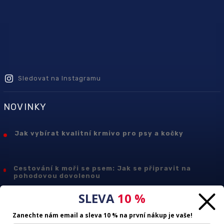
Sledovat na Instagramu
NOVINKY
Jak vybírat kvalitní krmivo pro psy a kočky
Cestování k moři se psem: Jak se připravit na
pohodovou dovolenou
SLEVA
10 %
JAK SPRÁVNĚ PEČOVAT O KOČIČÍ SRST
Zanechte nám email a
sleva 10 % na první nákup
je vaše!