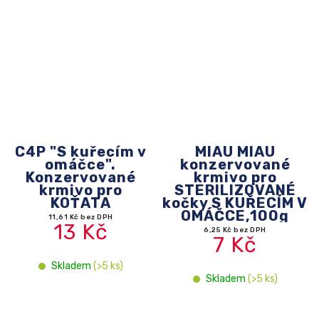
C4P "S kuřecím v
MIAU MIAU
omáčce".
konzervované
Konzervované
krmivo pro
krmivo pro
STERILIZOVANÉ
KOŤATA
kočky S KUŘECÍM V
OMÁČCE,100g
11,61 Kč bez DPH
13 Kč
6,25 Kč bez DPH
7 Kč
Skladem
(>5 ks)
Skladem
(>5 ks)