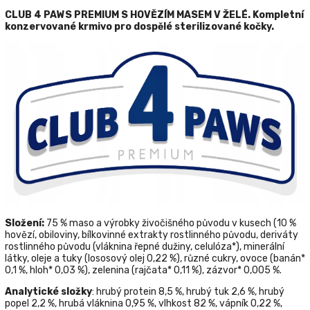
CLUB 4 PAWS PREMIUM
S HOVĚZÍM MASEM V ŽELÉ. Kompletní
konzervované krmivo pro dospělé sterilizované kočky.
Složení:
75 % maso a výrobky živočišného původu v kusech (10 %
hovězí, obiloviny, bílkovinné extrakty rostlinného původu, deriváty
rostlinného původu (vláknina řepné dužiny, celulóza*), minerální
látky, oleje a tuky (lososový olej 0,22 %), různé cukry, ovoce (banán*
0,1 %, hloh* 0,03 %), zelenina (rajčata* 0,11 %), zázvor* 0,005 %.
Analytické složky
: hrubý protein 8,5 %, hrubý tuk 2,6 %, hrubý
popel 2,2 %, hrubá vláknina 0,95 %, vlhkost 82 %, vápník 0,22 %,