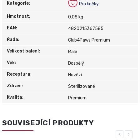
Kategorie
:
Pro kočky
Hmotnost
:
0.08 kg
EAN
:
4820215367585
Řada
:
Club4Paws Premium
Velikost balení
:
Malé
Věk
:
Dospělý
Receptura
:
Hovězí
Zdraví
:
Sterilizované
Kvalita
:
Premium
SOUVISEJÍCÍ PRODUKTY
Previous
Next