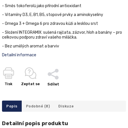
- Směs tokoferolů jako přírodní antioxidant
- Vitamíny D3, E, B1, B5, stopové prvky a aminokyseliny
- Omega 3 + Omega 6 pro zdravou kůži a lesklou srst
- Složení ІNTEGRAMIX: sušená rajčata, zázvor, hloh a banány – pro
celkovou podporu zdraví vašeho miláčka.
- Bez umělých aromat a barviv
Detailní informace
Tisk
Zeptat se
Sdílet
Popis
Podobné (8)
Diskuze
Detailní popis produktu