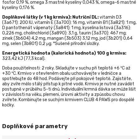
fosfor 0,19 %, оmega 3 mastné kyseliny 0,043 %, omega-6 mastné
kyseliny 0,176 %.
Doplňkové látky
(v 1 kg krmiva): Nutriční DL:
vitamín D3
(3а671): 200 IU, vitamín Е (3а700): 16 mg, vitamín В1 (3а821): 1 mg,
D pantothenát vápenatý (3а841): 1 mg, kyselina listová (3а316):
0,226 mg, cholinchlorid (3а890): 3,1 g, taurin (3а370): 467 mg;
zinek (3b604) 4,2 mg, mangan (3b503) 3,12 mg, jod (3b201) 0,64
mg, selen (3b801) 0,2 μg; *Sušené přírodní složky.
Energetická hodnota (kalorická hodnota) 100 g krmiva:
323,42 kJ (77,3 kcal).
Doba použitelnosti: 2 roky. Skladujte v suchu při teplotě +6 ºС až
+30 ºС. Krmivo v otevřeném obalu uchovávejte v ledničce a
spotřebujte do 48 hod. Podávejte při pokojové teplotě. Zajistěte,
aby zvíře mělo stálý přístup k pitné vodě. Krmivo je nutné zavádět
postupně v průběhu 5-ti dnů. Individuální krmná dávka se může lišit
v závislosti na věku, plemeni, úrovni aktivity a způsobu chovu
zvířete. Kombinujte se suchým krmivem CLUB 4 PAWS pro dospělé
kočky.
Doplňkové parametry