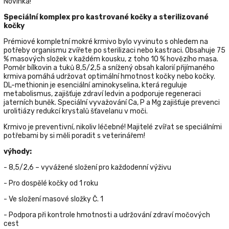
Novinka!
Speciální komplex pro kastrované kočky a sterilizované
kočky
Prémiové kompletní mokré krmivo bylo vyvinuto s ohledem na
potřeby organismu zvířete po sterilizaci nebo kastraci. Obsahuje 75
% masových složek v každém kousku, z toho 10 % hovězího masa.
Poměr bílkovin a tuků 8,5/2,5 a snížený obsah kalorií přijímaného
krmiva pomáhá udržovat optimální hmotnost kočky nebo kočky.
DL-methionin je esenciální aminokyselina, která reguluje
metabolismus, zajišťuje zdraví ledvin a podporuje regeneraci
jaterních buněk. Speciální vyvažování Ca, P a Mg zajišťuje prevenci
urolitiázy redukcí krystalů šťavelanu v moči.
Krmivo je preventivní, nikoliv léčebné! Majitelé zvířat se speciálními
potřebami by si měli poradit s veterinářem!
výhody:
- 8,5/2,6 – vyvážené složení pro každodenní výživu
- Pro dospělé kočky od 1 roku
- Ve složení masové složky Č. 1
- Podpora při kontrole hmotnosti a udržování zdraví močových
cest