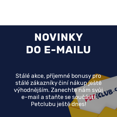
NOVINKY
DO E-MAILU
Stálé akce, příjemné bonusy pro
stálé zákazníky činí nákup ještě
výhodnějším. Zanechte nám svůj
e-mail a staňte se součástí
Petclubu ještě dnes!