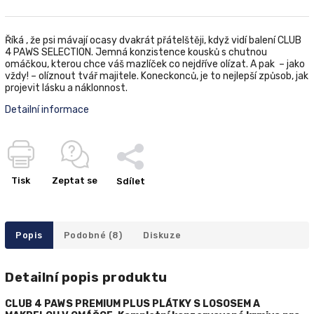
Říká , že psi mávají ocasy dvakrát přátelštěji, když vidí balení CLUB
4 PAWS SELECTION. Jemná konzistence kousků s chutnou
omáčkou, kterou chce váš mazlíček co nejdříve olízat. A pak ­ – jako
vždy! – olíznout tvář majitele. Koneckonců, je to nejlepší způsob, jak
projevit lásku a náklonnost.
Detailní informace
Tisk
Zeptat se
Sdílet
Popis
Podobné (8)
Diskuze
Detailní popis produktu
CLUB 4 PAWS
PREMIUM
PLUS PLÁTKY S LOSOSEM A