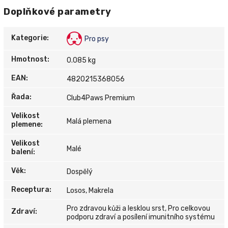
Doplňkové parametry
Kategorie
:
Pro psy
Hmotnost
:
0.085 kg
EAN
:
4820215368056
Řada
:
Club4Paws Premium
Velikost
Malá plemena
plemene
:
Velikost
Malé
balení
:
Věk
:
Dospělý
Receptura
:
Losos, Makrela
Pro zdravou kůži a lesklou srst, Pro celkovou
Zdraví
:
podporu zdraví a posílení imunitního systému