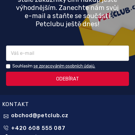
výhodnějším. Zanechte nám svůj
e-mail a staňte se součástí
Petclubu ještě dnes!
Souhlasím
se zpracováním osobních údajů.
KONTAKT
obchod
@
petclub.cz
+420 608 555 087