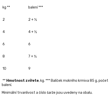
kg **
balení
***
2
2 + ½
4
4 + ½
6
6
8
7 + ½
10
9
**
Hmotnost zvířete
, kg. ***
Balíček mokrého krmiva
85 g, počet
balení.
Minimální trvanlivost a číslo šarže jsou uvedeny na obalu.