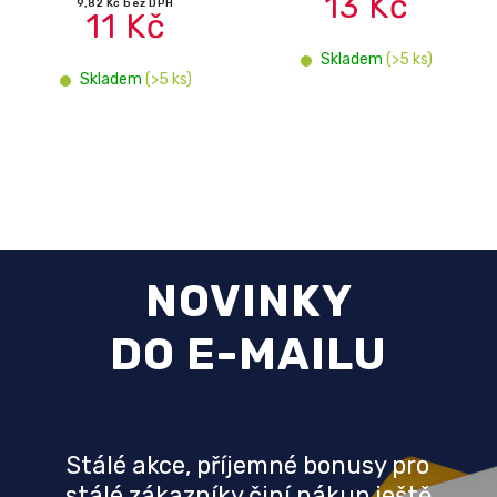
13 Kč
9,82 Kč bez DPH
11 Kč
Skladem
(>5 ks)
Skladem
(>5 ks)
NOVINKY
DO E-MAILU
Stálé akce, příjemné bonusy pro
stálé zákazníky činí nákup ještě