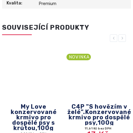
Kvalita
:
Premium
SOUVISEJÍCÍ PRODUKTY
Previous
Next
NOVINKA
My Love
C4P "S hovězím v
konzervované
želé".Konzervované
krmivo pro
krmivo pro dospělé
h
dospělé psy s
psy,100g
krůtou,100g
11,61 Kč bez DPH