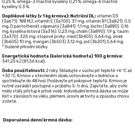
0,25 %, omega-3 mastné kyseliny 0,21 %, omega-6 mastné
kyseliny 0,3 %.
Doplňkové látky (v 1 kg krmiva): Nutriční DL:
vitamín
D3
(3а671): 188 МJ,
vitamín
Е (3а700): 37 mg,
vitamín
В1 (3а821): 0,5
mg,
D pantothenát vápenatý
(3а841): 1,1 mg, biotin (3а880): 0,16
mg, kyselina listová (3а316): 0,23 mg,
cholin
(3а890): 1,9 g, taurin
(3а370): 325 mg; stopové prvky: měď (3b405): 0,64 mg, zinek
(3b605) 10 mg, mangan (3b503) 3,12 mg, jod (3b201) 0,64 mg;
* Sušené přírodní složky.
Energetická hodnota (kalorická hodnota)
100
g krmiva
:
341,25 kJ (81,56 kcal).
Doba použitelnosti
:
2
roky
.
Skladujte
v
suchu
při teplotě +6 ºС až
+30 ºС.
Krmivo
v otevřeném
obalu
uchovávejte v ledničce a
spotřebujte do 48 hod. Podávejte při pokojové teplotě. Krmivo je
nutné zavádět postupně v průběhu 5-ti dnů.
Zajistěte, aby zvíře
mělo stálý přístup k pitné vodě. Individuální krmná dávka se může
lišit v závislosti na věku, plemeni, úrovni aktivity a způsobu chovu
zvířete.
Doporučená denní krmná dávka: