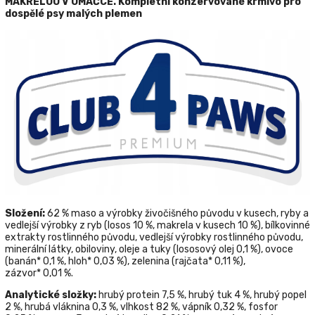
MAKRELOU V OMÁČCE. Kompletní
konzervované krmivo pro
dospělé psy malých plemen
Složení
:
62 % maso a výrobky živočišného původu v kusech, ryby a
vedlejší výrobky z ryb (losos 10 %,
makrela
v kusech 10 %), bílkovinné
extrakty rostlinného původu, vedlejší výrobky rostlinného původu,
minerální látky, obiloviny, oleje a tuky (lososový olej 0,1 %), ovoce
(banán* 0,1 %, hloh* 0,03 %), zelenina (rajčata* 0,11 %),
zázvor* 0,01 %.
Analytické složky
:
hrubý protein 7,5 %, hrubý tuk 4 %, hrubý popel
2 %, hrubá vláknina 0,3 %, vlhkost 82 %, vápník 0,32 %, fosfor